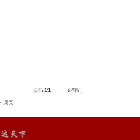
页码
1
/
1
跳转到
>
尾页