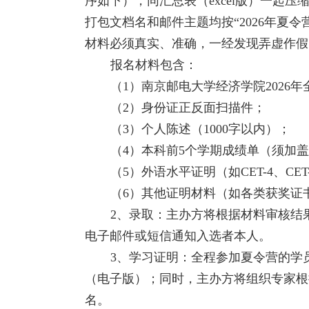
序如下），同汇总表（
excel
版）一起压
打包文档名和邮件主题均按“
2026
年夏令
材料必须真实、准确，一经发现弄虚作假
报名材料包含：
（
1
）南京邮电大学经济学院
2026
年
（
2
）身份证正反面扫描件；
（
3
）个人陈述（
1000
字以内）；
（
4
）本科前
5
个学期成绩单（须加盖
（
5
）外语水平证明（如
CET-4
、
CET
（
6
）其他证明材料（如各类获奖证
2
、录取：主办方将根据材料审核结
电子邮件或短信通知入选者本人。
3
、学习证明：全程参加夏令营的学
（电子版）；同时，主办方将组织专家根
名。