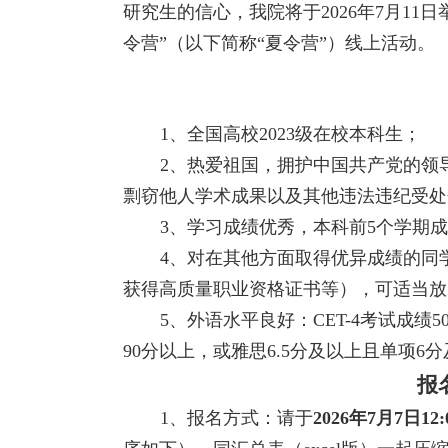
研究生的信心，我院将于
2026
年
7
月
11
日
令营”（以下简称“夏令营”）线上活动。
1
、全国高校
2023
级在校本科生；
2
、热爱祖国，拥护中国共产党的领
剽窃他人学术成果以及其他违法违纪受处
3
、学习成绩优秀，本科前
5
个学期成
4
、对在其他方面取得优异成绩的同
获得高质量职业资格证书等），可适当放
5
、外语水平良好：
CET-4
考试成绩
5
90
分以上，或雅思
6.5
分及以上且单项
6
分
报
1
、报名方式：请于
2026
年
7
月
7
日
12: